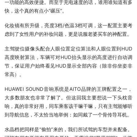
一功能的高效便捷。而至于充电速度的话，谁用谁知道有多
快，这个真的有点小“碾压”。
化妆镜有所升级，亮度3档/色温3档可调，这一配置主要考
虑到了女性用户的补妆问题，更是说服老婆买车的神配置。
主驾驶位摄像头配合人眼位置定位算法和人眼位置到HUD
高度映射算法，车辆可对HUD抬头显示的高度进行自动调
节，保证用户始终看见HUD显示全部内容（除非你坐姿非
常高）。
HUAWEI SOUND音响系统是AITO品牌的王牌配置之一，
大多数朋友也非常了解了。但这回我主要想说一下头枕音
响，真的非常好用，同车乘客该干嘛干嘛，只有主驾能够听
到导航信息，不太恰当地举例：如同戴了一个骨传导耳机。
水晶档把同样是“偷拍”来的，我们所试驾的车型并未配备。