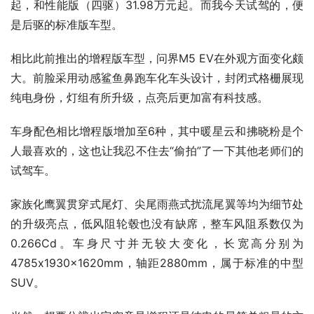
起，和性能版（四驱）31.98万元起。而我今天试驾的，便
是后驱的标准版车型。
相比此前推出的增程版车型，问界M5 EV在外观方面变化颇
大。前脸采用动感鲨鱼鼻跑车化车头设计，封闭式格栅展现
纯电身份，灯组有所升级，点亮后更加富有科技感。
车身配色相比增程版增加至6种，其中暖星云和拂晓粉是个
人最喜欢的，这也让我忍不住去“偷拍”了一下其他老师们的
试驾车。
家族化鹰翼贯穿式尾灯、尖尾雨燕式扰流尾翼等均为细节处
的升级亮点，低风阻轮毂也没有缺席，整车风阻系数仅为
0.266Cd。车身尺寸并无较大变化，长宽高分别为
4785x1930x1620mm，轴距2880mm，属于标准的中型
SUV。