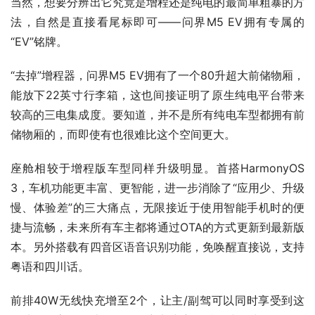
当然，想要分辨出它究竟是增程还是纯电的最简单粗暴的方
法，自然是直接看尾标即可——问界M5 EV拥有专属的
“EV”铭牌。
“去掉”增程器，问界M5 EV拥有了一个80升超大前储物厢，
能放下22英寸行李箱，这也间接证明了原生纯电平台带来
较高的三电集成度。要知道，并不是所有纯电车型都拥有前
储物厢的，而即使有也很难比这个空间更大。
座舱相较于增程版车型同样升级明显。首搭HarmonyOS 
3，车机功能更丰富、更智能，进一步消除了“应用少、升级
慢、体验差”的三大痛点，无限接近于使用智能手机时的便
捷与流畅，未来所有车主都将通过OTA的方式更新到最新版
本。另外搭载有四音区语音识别功能，免唤醒直接说，支持
粤语和四川话。
前排40W无线快充增至2个，让主/副驾可以同时享受到这