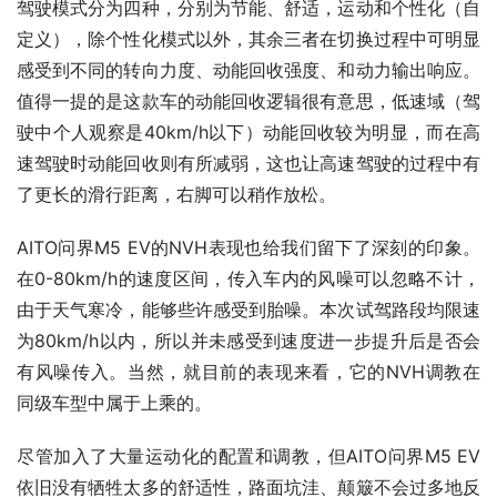
驾驶模式分为四种，分别为节能、舒适，运动和个性化（自
定义），除个性化模式以外，其余三者在切换过程中可明显
感受到不同的转向力度、动能回收强度、和动力输出响应。
值得一提的是这款车的动能回收逻辑很有意思，低速域（驾
驶中个人观察是40km/h以下）动能回收较为明显，而在高
速驾驶时动能回收则有所减弱，这也让高速驾驶的过程中有
了更长的滑行距离，右脚可以稍作放松。
AITO问界M5 EV的NVH表现也给我们留下了深刻的印象。
在0-80km/h的速度区间，传入车内的风噪可以忽略不计，
由于天气寒冷，能够些许感受到胎噪。本次试驾路段均限速
为80km/h以内，所以并未感受到速度进一步提升后是否会
有风噪传入。当然，就目前的表现来看，它的NVH调教在
同级车型中属于上乘的。
尽管加入了大量运动化的配置和调教，但AITO问界M5 EV
依旧没有牺牲太多的舒适性，路面坑洼、颠簸不会过多地反