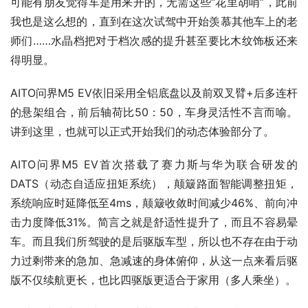
可能有朋友觉得车是用来开的，无需这些“花里胡哨”，此前
我也是这么想的，直到在这次试驾中开始羡慕其他车上的老
师们……水晶档把对于档次感的提升甚至要比木纹饰板还来
得明显。
AITO问界M5 EV依旧采用全铝底盘以及前双叉臂+后多连杆
的悬架组合，前后轴荷比50：50，车身灵活性不言而喻。
讲到这里，也就可以正式开始我们的动态体验部分了。
AITO问界M5 EV首次搭载了赛力斯与华为联合研发的
DATS（动态自适应扭矩系统），颠簸路面智能调整扭矩，
系统响应时延降低至4ms，颠簸收敛时间减少46%、前向冲
击力度降低31%。简言之就是舒适性提升了，而且不容易晕
车。而且我们所驾驶的是后驱版车型，所以也不存在由于动
力过剩带来的急加、急减速的身体俯仰，从这一点来看后驱
版不仅续航更长，也比四驱版更适合于家用（多人乘坐）。