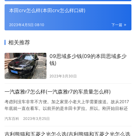
本田crv怎么样(本田crv怎么样口碑)
2023年4月5日 08:10
下一篇
相关推荐
09思域多少钱(09的本田思域多少
钱)
2023年3月30日
一汽森雅r7怎么样(一汽森雅r7的车质量怎么样)
考虑到没车非常不方便。加之家里小老大上学需要接送。故从2017
年底就一直在看车。以前开的是丰田卡罗拉。所以。刚开始目标还
是卡罗拉。但是。从网上。包括到4S店实地看。才发现现在卡罗拉
汽车百科
2023年3月25日
的发动机基本全是1.2T。而原来的1.8L自然吸气的快到20W了！基
于对T的不太了解与不太接受（另外。1.2T也太小排量了吧？）。于
吉利熊猫和五菱之光怎么选(吉利熊猫和五菱之光怎么选
是。开始搜罗其它车型。 本来还想看合资车。但是。…