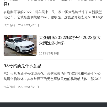
择)
在刚刚开幕的2022广州车展中。又一家中国大品牌带来了全新微型
电动车。它就是吉利熊猫mini 。很明显。这也是奔着宏光MINI EV来
的。这款新车将于2023年上市。届时还会碰上比亚迪海鸥。 从车型
汽车百科
2023年3月28日
名称就不难看出。该车也走的可爱路线。并融入了国宝熊猫的设计
元素。这也很适合其车型定位。比如封闭式前格栅与两侧圆形大灯
大众朗逸2022新款报价(2023款大
的搭配以及暖色调的配色等都很出彩。另外。车展现…
众朗逸多少钱)
2023年5月29日
93号汽油是什么意思
汽油是从石油里分馏或裂化、裂解出来的具有挥发性和可燃性的烃
类混合物液体，其在常温下为无色至淡黄色的易流动液体。那么93
号汽油是什么意思呢？ 93号汽油是指辛烷值为93的汽油，该汽油适
汽车百科
2023年3月29日
用于压缩比相对较低的中档车。 93号汽油编号属于国四时期，自从
2017年1月1日开始，全国的燃油标号进行改革，统一供应国五标准
汽柴油之后，就将汽油编号为90号、93号、97号的汽…