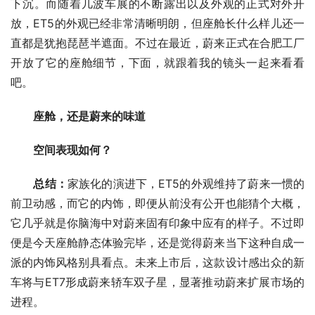
下沉。而随着几波车展的不断露出以及外观的正式对外开
放，ET5的外观已经非常清晰明朗，但座舱长什么样儿还一
直都是犹抱琵琶半遮面。不过在最近，蔚来正式在合肥工厂
开放了它的座舱细节，下面，就跟着我的镜头一起来看看
吧。
座舱，还是蔚来的味道
空间表现如何？
总结：
家族化的演进下，ET5的外观维持了蔚来一惯的
前卫动感，而它的内饰，即便从前没有公开也能猜个大概，
它几乎就是你脑海中对蔚来固有印象中应有的样子。不过即
便是今天座舱静态体验完毕，还是觉得蔚来当下这种自成一
派的内饰风格别具看点。未来上市后，这款设计感出众的新
车将与ET7形成蔚来轿车双子星，显著推动蔚来扩展市场的
进程。