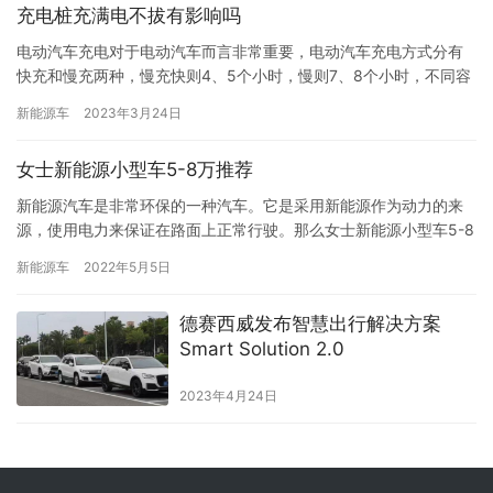
充电桩充满电不拔有影响吗
电动汽车充电对于电动汽车而言非常重要，电动汽车充电方式分有
快充和慢充两种，慢充快则4、5个小时，慢则7、8个小时，不同容
量充电效率不同。那么充电桩充满电不拔有影响吗？ 正常情况下，
新能源车
2023年3月24日
充电桩充满电不拔是不会对电动汽车有影响的。 因为车上的充电控
制系统，检测到车上电瓶已经充满电后，就会进行自动断电保护，
女士新能源小型车5-8万推荐
这时充电桩发出的电流就不会在持续的充入电瓶，这是一种自动保
护机…
新能源汽车是非常环保的一种汽车。它是采用新能源作为动力的来
源，使用电力来保证在路面上正常行驶。那么女士新能源小型车5-8
万有哪些推荐呢？ 五菱宏光mini：5万左右预算的新能源车，一定绕
新能源车
2022年5月5日
不开的就是销量已经销售超77W辆的宏光MINIEV，这里我更推荐配
色选择多，内饰更好看的宏光MINIEV马卡龙。该车是一款3门4座两
德赛西威发布智慧出行解决方案
厢车，拥有时尚款、臻享款、夹心款，续航有1…
Smart Solution 2.0
2023年4月24日