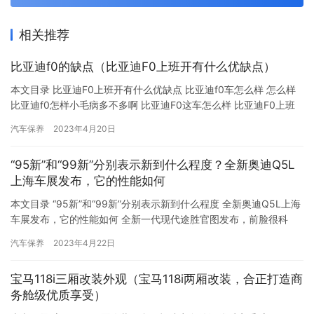
相关推荐
比亚迪f0的缺点（比亚迪F0上班开有什么优缺点）
本文目录 比亚迪F0上班开有什么优缺点 比亚迪f0车怎么样 怎么样
比亚迪f0怎样小毛病多不多啊 比亚迪F0这车怎么样 比亚迪F0上班
开有什么优缺点 车身比较小，但城内基本没有大事故出现，这个也
汽车保养
2023年4月20日
就不算缺点了吧。缺点：舒适性稍差，内饰简单塑料感很强，动力
不足：F0QQ奔奔悦悦等比较城市内穿梭，动力够用：油耗相对较
“95新”和“99新”分别表示新到什么程度？全新奥迪Q5L
低，城市内动力尚可，车小方便操控，半个停车位就能…
上海车展发布，它的性能如何
本文目录 “95新”和“99新”分别表示新到什么程度 全新奥迪Q5L上海
车展发布，它的性能如何 全新一代现代途胜官图发布，前脸很科
幻，4种动力组合，两种轴距 2021款现代途胜正式发布，全新设计
汽车保养
2023年4月22日
提供2套动力选择 全新起亚K5值得买吗 全新起亚K5凯酷即将上市
市场表现将会如何 奥德赛2022款停车后忘记关启动键 全新一代起
宝马118i三厢改装外观（宝马118i两厢改装，合正打造商
亚K5实拍，颜值升级提高档次，已率先…
务舱级优质享受）