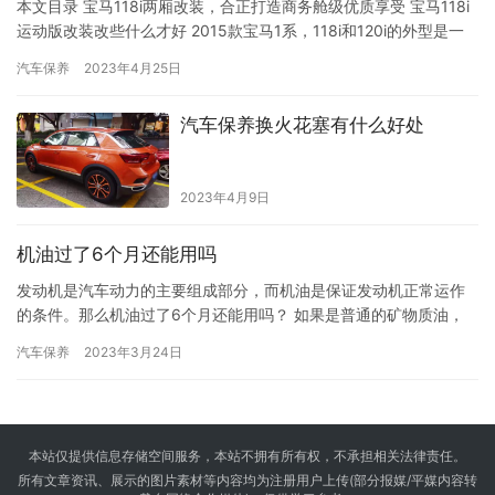
本文目录 宝马118i两厢改装，合正打造商务舱级优质享受 宝马118i
运动版改装改些什么才好 2015款宝马1系，118i和120i的外型是一
模一样的吗 改装宝马 118i 运动型，用热爱将梦想实现！ 宝马118i可
汽车保养
2023年4月25日
不可以加灯带 趴地的快感 HF风格改装宝马118i 宝马118i两厢改装，
合正打造商务舱级优质享受 宝马118i两厢改装将副驾驶后方座位设
汽车保养换火花塞有什么好处
置为宽…
2023年4月9日
机油过了6个月还能用吗
发动机是汽车动力的主要组成部分，而机油是保证发动机正常运作
的条件。那么机油过了6个月还能用吗？ 如果是普通的矿物质油，
或者是半合成的机油，过了6个月就不可以使用了，机油的主要功能
汽车保养
2023年3月24日
就是保护发动机，如果机油变质，内部的杂质就会增多，起不到良
好的润滑作用，发动机就会受损。 如果是全合成的机油，那么过了
6个月是还可以使用的，车辆行驶9-12个月才需要更换。除此之外，
…
本站仅提供信息存储空间服务，本站不拥有所有权，不承担相关法律责任。
所有文章资讯、展示的图片素材等内容均为注册用户上传(部分报媒/平媒内容转